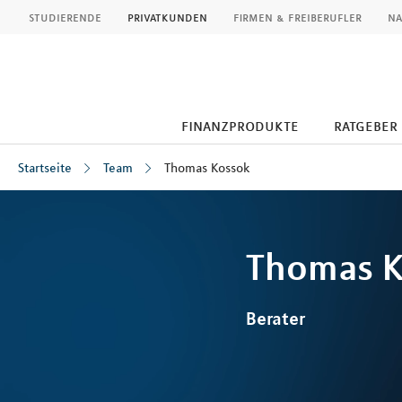
MLP
studierende
privatkunden
firmen & freiberufler
na
finanzprodukte
ratgeber
Startseite
Team
Thomas Kossok
Inhalt
Thomas
K
Berater