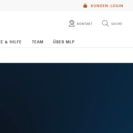
KUNDEN-LOGIN
kontakt
suche
diese website durchsuchen
e & hilfe
team
über mlp
mlp berater finden