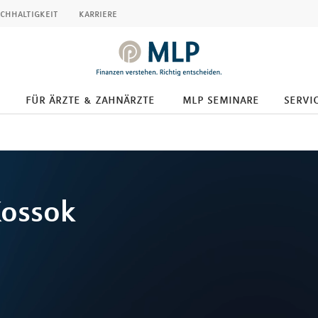
chhaltigkeit
karriere
für ärzte & zahnärzte
mlp seminare
servic
ossok