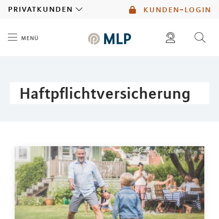
MLP
privatkunden
kunden-login
menü
Inhalt
diese website durchsuchen
mlp berater finden
Haftpflichtversicherung