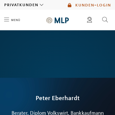
MLP
privatkunden
kunden-login
menü
Inhalt
diese website durchsuchen
mlp berater finden
Peter
Eberhardt
Berater, Diplom Volkswirt, Bankkaufmann