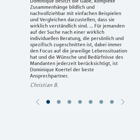
nd um die
Dominique besitzt die Gabe, komplexe
Mein
Zusammenhänge bildlich und
über
 meinen
nachvollziehbar mit einfachen Beispielen
gefä
ert.
und Vergleichen darzustellen, dass sie
Chec
wirklich verständlich sind. ... Für jemanden
Lebe
 gelegt
auf der Suche nach einer wirklich
Abwe
finanziellen
individuellen Beratung, die persönlich und
nich
ominique steht
spezifisch zugeschnitten ist, dabei immer
kein
Rat und Tat
den Focus auf die jeweilige Lebenssituation
ganz
ategische
hat und die Wünsche und Bedürfnisse des
steh
anke!
Mandanten jederzeit berücksichtigt, ist
Bew
Dominique Koertel der beste
dem 
Ansprechpartner.
bera
Christian B.
Kris