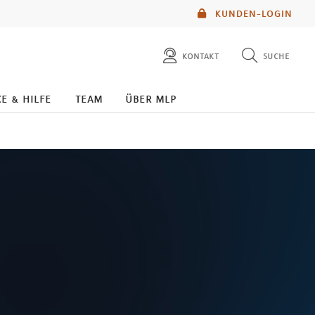
KUNDEN-LOGIN
kontakt
suche
diese website durchsuchen
e & hilfe
team
über mlp
mlp berater finden