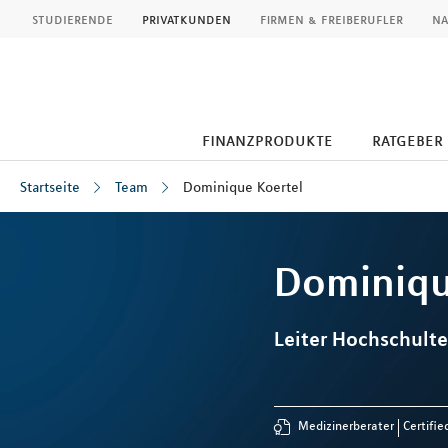
MLP
studierende
privatkunden
firmen & freiberufler
na
finanzprodukte
ratgeber
Startseite
Team
Dominique Koertel
Inhalt
Dominiq
Leiter Hochschult
Medizinerberater
Certifie