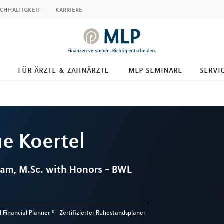
chhaltigkeit
karriere
für ärzte & zahnärzte
mlp seminare
servic
ue
Koertel
eam, M.Sc. with Honors - BWL
d Financial Planner ®
Zertifizierter Ruhestandsplaner