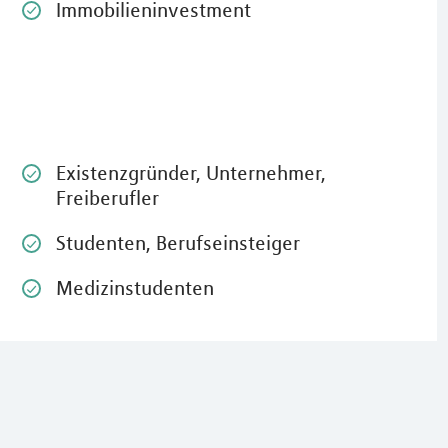
Super hilfreiche Workshops ru
Immobilieninvestment
Themen Bewerbung und
Gehaltsverhandlung haben mir
Jobeinstieg unglaublich erleicht
Nachdem nun ein solides
karrieretechnisches Fundament
worden ist, gilt es nun auch im 
Bereich ein gleiches zu tun. D
mir auch in diesem Bereich mit 
Existenzgründer, Unternehmer,
zur Seite und hilft mir eine str
Freiberufler
Finanzplanung umzusetzen - D
Sarina M.
Studenten, Berufseinsteiger
Medizinstudenten