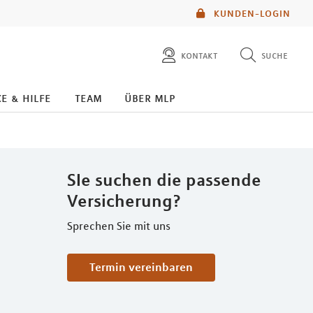
KUNDEN-LOGIN
kontakt
suche
diese website durchsuchen
e & hilfe
team
über mlp
mlp berater finden
SIe suchen die passende
Versicherung?
Sprechen Sie mit uns
Termin vereinbaren