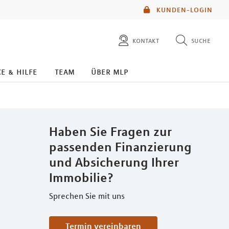
KUNDEN-LOGIN
kontakt
suche
diese website durchsuchen
e & hilfe
team
über mlp
mlp berater finden
Haben Sie Fragen zur
passenden Finanzierung
und Absicherung Ihrer
Immobilie?
Sprechen Sie mit uns
Termin vereinbaren