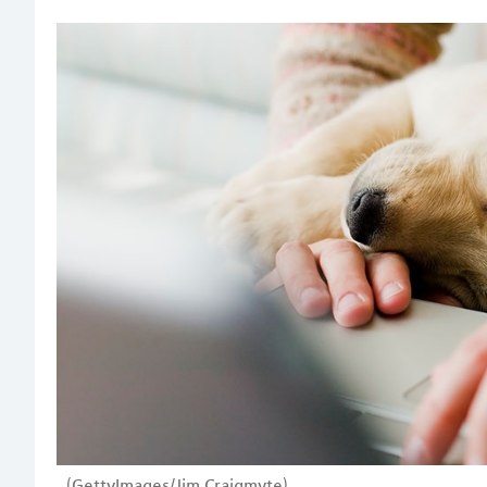
(GettyImages/Jim Craigmyte)