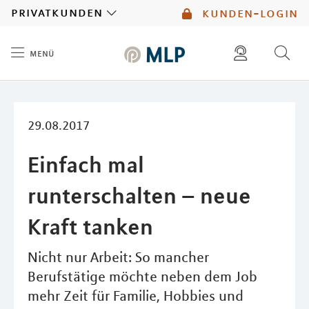
MLP
privatkunden
kunden-login
menü
Inhalt
diese website durchsuchen
mlp berater finden
29.08.2017
Einfach mal
runterschalten – neue
Kraft tanken
Nicht nur Arbeit: So mancher
Berufstätige möchte neben dem Job
mehr Zeit für Familie, Hobbies und