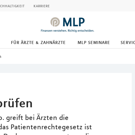
chhaltigkeit
karriere
für ärzte & zahnärzte
mlp seminare
servic
n
prüfen
o. greift bei Ärzten die
das Patientenrechtegesetz ist